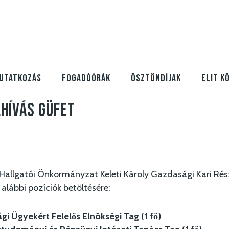
UTATKOZÁS
FOGADÓÓRÁK
ÖSZTÖNDÍJAK
ELIT K
lhívás GÜFET
Hallgatói Önkormányzat Keleti Károly Gazdasági Kari R
 alábbi pozíciók betöltésére:
 Ügyekért Felelős Elnökségi Tag (1 fő)