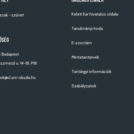
 HÉT
HASZNOS LINKEK
Keleti Kar hivatalos oldala
szak - szünet
Tanulmányi Iroda
ŐSÉG
E-szoctám
 Budapest
Mintatantervek
szmező u. 14-18, P18
Tantárgyi információk
ok@cl.uni-obuda.hu
Szabályzatok