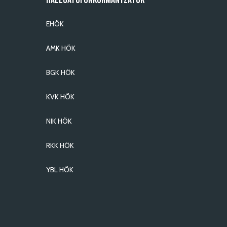
HALLGATÓI ÖNKORMÁNYZATOK
EHÖK
AMK HÖK
BGK HÖK
KVK HÖK
NIK HÖK
RKK HÖK
YBL HÖK