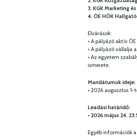
2. KGK Közgazdaságt
3. KGK Marketing és 
4. ÓE HÖK Hallgatói 
Elvárások:
• A pályázó aktív ÓE
• A pályázó vállalja
• Az egyetem szabál
ismerete.
Mandátumok ideje:
• 2026 augusztus 1-tő
Leadási határidő:
•
2026 május 24. 23:
Egyéb információk a 