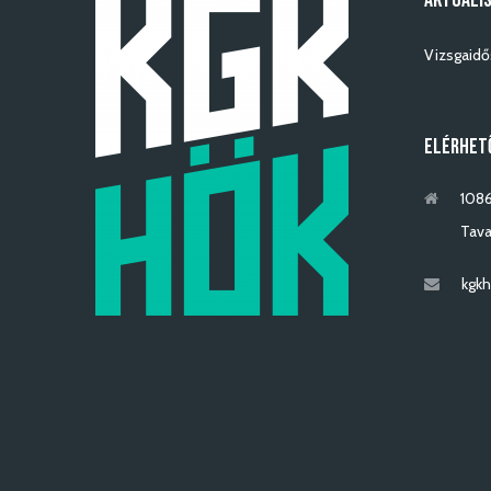
AKTUÁLIS
Vizsgaidő
ELÉRHET
1086
Tava
kgkh