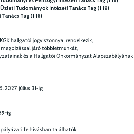
udományi és Pénzügyi Intézeti Tanács Tag (1 fő)
Üzleti Tudományok Intézeti Tanács Tag (1 fő)
Tanács Tag (1 fő)
 KGK hallgatói jogviszonnyal rendelkezik,
 a megbízással járó többletmunkát,
yzatainak és a Hallgatói Önkormányzat Alapszabályának 
l 2027. július 31-ig
59-ig
pályázati felhívásban találhatók.