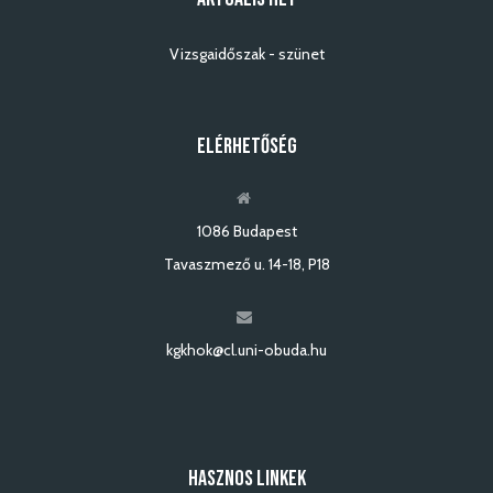
Vizsgaidőszak - szünet
ELÉRHETŐSÉG
1086 Budapest
Tavaszmező u. 14-18, P18
kgkhok@cl.uni-obuda.hu
HASZNOS LINKEK