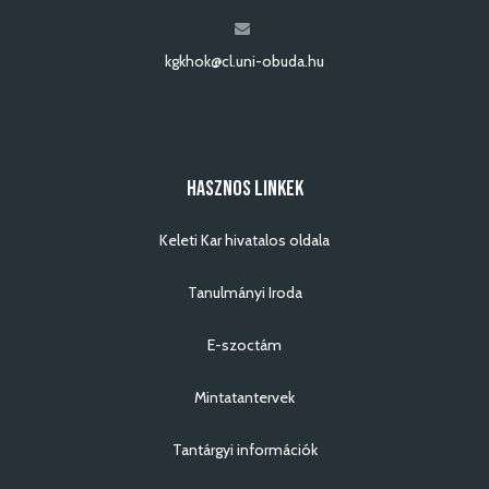
kgkhok@cl.uni-obuda.hu
HASZNOS LINKEK
Keleti Kar hivatalos oldala
Tanulmányi Iroda
E-szoctám
Mintatantervek
Tantárgyi információk